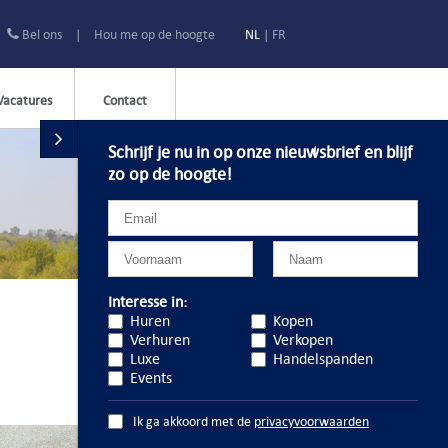
Bel ons
|
Hou me op de hoogte
NL
|
FR
Vacatures
Contact
Schrijf je nu in op onze nieuwsbrief en blijf
zo op de hoogte!
Interesse in:
Huren
Kopen
Verhuren
Verkopen
Luxe
Handelspanden
Events
Ik ga akkoord met de
privacyvoorwaarden