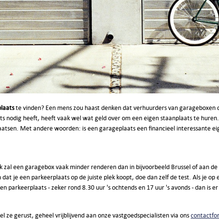
laats
te vinden? Een mens zou haast denken dat verhuurders van garageboxen 
s nodig heeft, heeft vaak wel wat geld over om een eigen staanplaats te huren. 
aatsen. Met andere woorden: is een garageplaats een financieel interessante 
enk zal een garagebox vaak minder renderen dan in bijvoorbeeld Brussel of aan de
n dat je een parkeerplaats op de juiste plek koopt, doe dan zelf de test. Als je op
en parkeerplaats - zeker rond 8.30 uur 's ochtends en 17 uur 's avonds - dan is e
tel ze gerust, geheel vrijblijvend aan onze vastgoedspecialisten via ons
contactfo