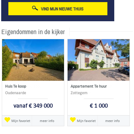
VIND MIJN NIEUWE THUIS
Eigendommen in de kijker
Huis Te koop
Appartement Te huur
Oudenaarde
Zottegem
vanaf € 349 000
€ 1 000
Mijn favoriet
meer info
Mijn favoriet
meer info