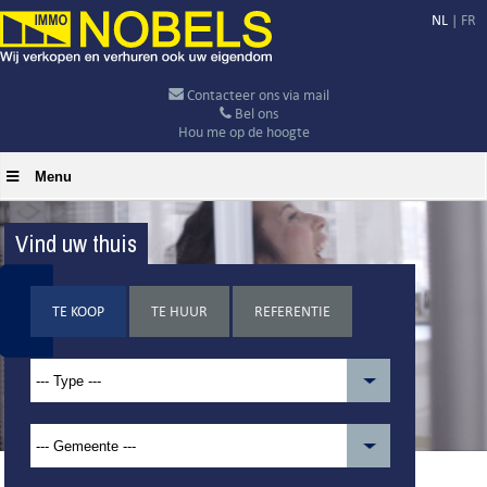
NL
|
FR
Contacteer ons via mail
Bel ons
Hou me op de hoogte
Menu
Vind uw thuis
TE KOOP
TE HUUR
REFERENTIE