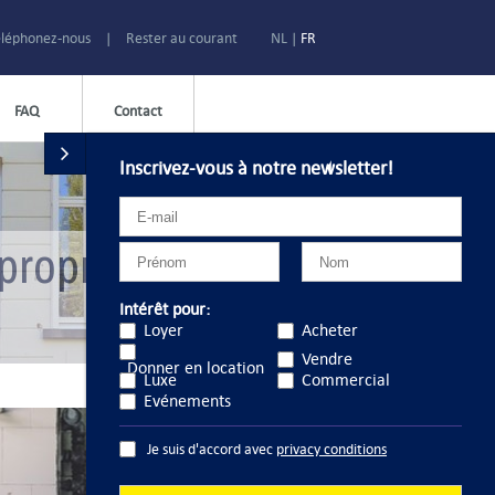
léphonez-nous
|
Rester au courant
NL
|
FR
FAQ
Contact
Inscrivez-vous à notre newsletter!
propreté le bien
Intérêt pour:
Loyer
Acheter
Vendre
Donner en location
Luxe
Commercial
Evénements
Je suis d'accord avec
privacy conditions