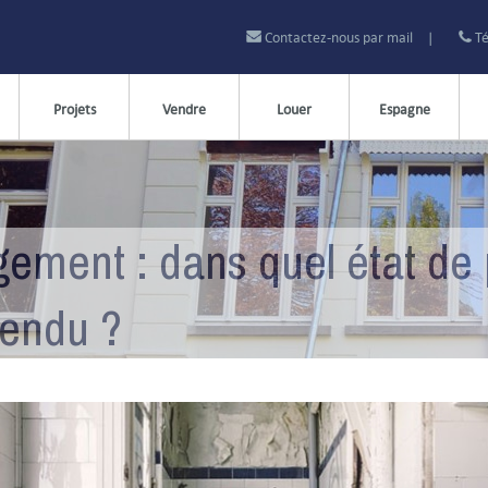
Contactez-nous par mail
|
Té
Projets
Vendre
Louer
Espagne
gement : dans quel état de 
 rendu ?