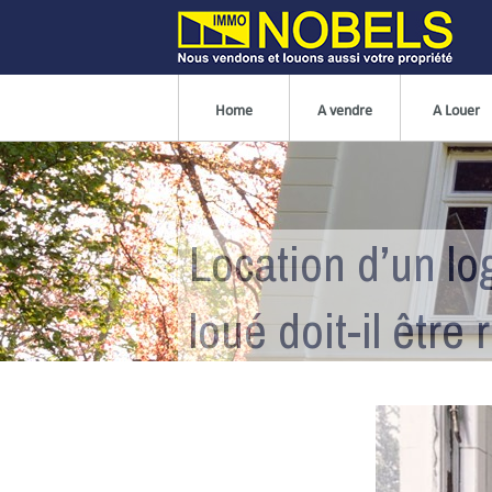
Home
A vendre
A Louer
Location d’un lo
loué doit-il être