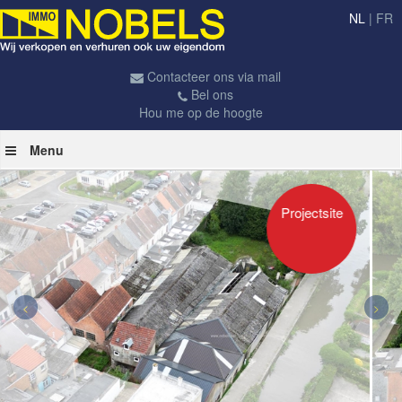
NL
|
FR
Contacteer ons via mail
Bel ons
Hou me op de hoogte
Menu
Projectsite
<
>