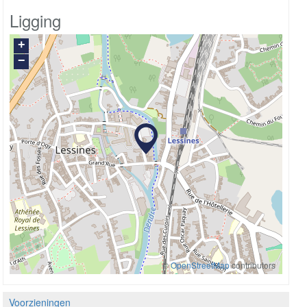
Ligging
+
−
©
OpenStreetMap
contributors
Voorzieningen