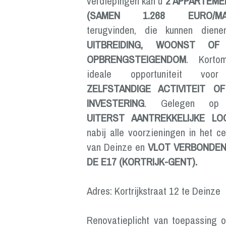
verdiepingen kan u
2 APPARTEM
(SAMEN 1.268 EURO/MA
terugvinden, die kunnen diene
UITBREIDING, WOONST OF
OPBRENGSTEIGENDOM
. Korto
ideale opportuniteit voo
ZELFSTANDIGE ACTIVITEIT O
INVESTERING
. Gelegen op
UITERST AANTREKKELIJKE LO
nabij alle voorzieningen in het c
van Deinze en
VLOT VERBONDEN
DE E17 (KORTRIJK-GENT).
Adres: Kortrijkstraat 12 te Deinze
Renovatieplicht van toepassing 