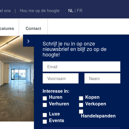
el ons
|
Hou me op de hoogte
NL
|
FR
catures
Contact
Schrijf je nu in op onze
nieuwsbrief en blijf zo op de
hoogte!
>
Interesse in:
Huren
Kopen
Verhuren
Verkopen
Luxe
Handelspanden
Events