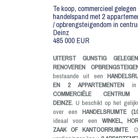
Te koop, commercieel gelegen
handelspand met 2 apparteme
/ opbrengsteigendom in centr
Deinz
485 000 EUR
UITERST GUNSTIG GELEGE
RENOVEREN OPBRENGSTEIGE
bestaande uit een
HANDELSRU
EN 2 APPARTEMENTEN
in 
COMMERCIËLE CENTRUM
DEINZE
. U beschikt op het gelijk
over een
HANDELSRUIMTE (10
ideaal voor een
WINKEL, HO
ZAAK OF KANTOORRUIMTE
. 