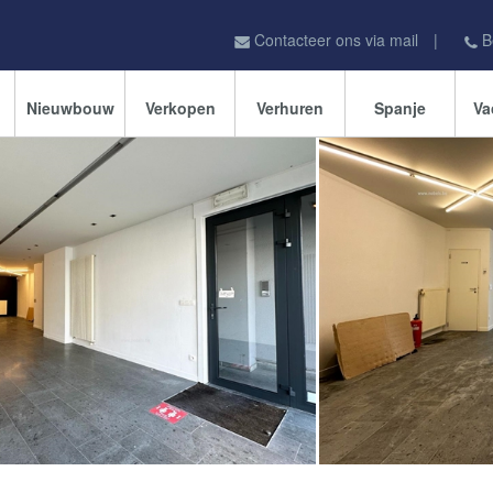
Contacteer ons via mail
|
B
Nieuwbouw
Verkopen
Verhuren
Spanje
Va