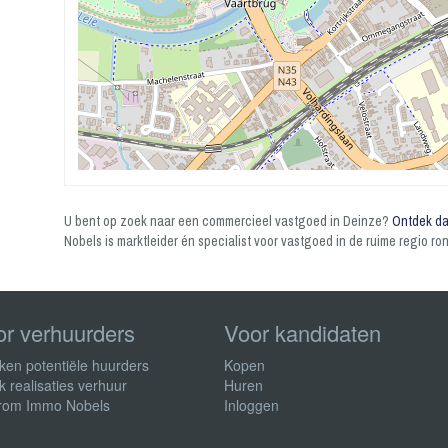
U bent op zoek naar een commercieel vastgoed in Deinze?
Ontdek da
Nobels is marktleider én specialist voor vastgoed in de ruime regio ro
or verhuurders
Voor kandidaten
ken potentiële huurders
Kopen
k realisaties verhuur
Huren
rom Immo Nobels
Inloggen