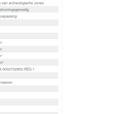
is van archeologische zones
rstromingsgevoelig
 toepassing
m²
m²
m²
m²
4-0002702852-RES-1
niseren