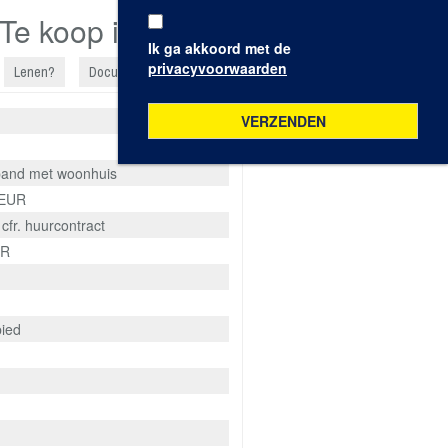
Te koop in Deinze
Ik ga akkoord met de
privacyvoorwaarden
Lenen?
Documenten/Plannen
pand met woonhuis
 EUR
 cfr. huurcontract
UR
ied