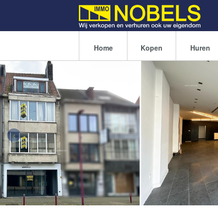
Home
Kopen
Huren
<