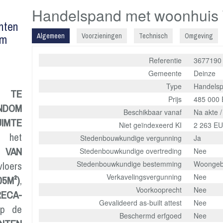
Handelspand met woonhuis 
nten
um
Algemeen
Voorzieningen
Technisch
Omgeving
Referentie
3677190
Gemeente
Deinze
Type
Handels
N TE
Prijs
485 000
NDOM
Beschikbaar vanaf
Na akte /
IMTE
Niet geïndexeerd KI
2 263 E
het
Stedenbouwkundige vergunning
Ja
 VAN
Stedenbouwkundige overtreding
Nee
vloers
Stedenbouwkundige bestemming
Woongeb
Verkavelingsvergunning
Nee
5M²)
,
Voorkooprecht
Nee
RECA-
Gevalideerd as-built attest
Nee
Op de
Beschermd erfgoed
Nee