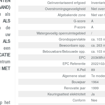
ENTEN
Geïnventariseerd erfgoed
Inventar
AND)
Overstromingsgevoeligheid
Niet ove
n als
Afgebakende zone
Niet van
 ALS
G-score
A
m de
P-score
A
Watergevoelig openruimtegebied
/
r uw
Grondoppervlakte
ca. 103 
F ALS
Bewoonbare opp.
ca. 263 
 een
Bebouwbare/Bebouwde opp.
ca. 103 
CATIE
EPC
203kWh/
entrum
EPC Referentie
2022102
 MET
K-Peil
89
Algemene staat
Te moder
Bouwjaar
1964
Renovatie jaar
1999
Keuringsattest elektriciteit
Ja
Conform
Nee
op het