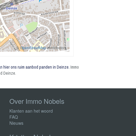
©
OpenStreetMap
contributors
n hier ons ruim aanbod panden in Deinze.
Immo
nd Deinze.
Over Immo Nobels
Klanten aan het woord
FAQ
Nieuws