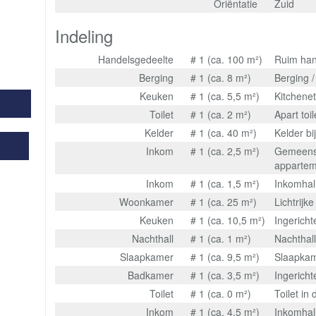
Oriëntatie
Zuid
Indeling
Handelsgedeelte
# 1 (ca. 100 m²)
Ruim han
Berging
# 1 (ca. 8 m²)
Berging /
Keuken
# 1 (ca. 5,5 m²)
Kitchenet
Toilet
# 1 (ca. 2 m²)
Apart toil
Kelder
# 1 (ca. 40 m²)
Kelder bi
Inkom
# 1 (ca. 2,5 m²)
Gemeensc
apparte
Inkom
# 1 (ca. 1,5 m²)
Inkomhal
Woonkamer
# 1 (ca. 25 m²)
Lichtrij
Keuken
# 1 (ca. 10,5 m²)
Ingerich
Nachthall
# 1 (ca. 1 m²)
Nachthal
Slaapkamer
# 1 (ca. 9,5 m²)
Slaapkam
Badkamer
# 1 (ca. 3,5 m²)
Ingerich
Toilet
# 1 (ca. 0 m²)
Toilet i
Inkom
# 1 (ca. 4,5 m²)
Inkomhal